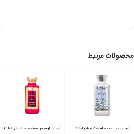
محصولات مرتبط
لوسیون پلاتینیوم Platinum بث اند بادی 236ml
لوسیون لومینوس Luminous بث اند بادی 236ml