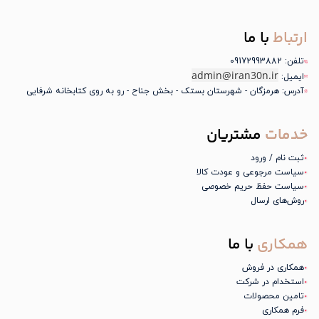
ارتباط
با ما
تلفن: 09172993882
admin@iran30n.ir
ایمیل:
آدرس: هرمزگان - شهرستان بستک - بخش جناح - رو به روی کتابخانه شرفایی
خدمات
مشتریان
ثبت نام / ورود
سیاست مرجوعی و عودت کالا
سیاست حفظ حریم خصوصی
روش‌های ارسال
همکاری
با ما
همکاری در فروش
استخدام در شرکت
تامین محصولات
فرم همکاری