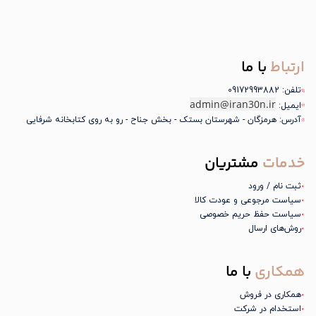
ارتباط
با ما
تلفن: 09172993882
admin@iran30n.ir
ایمیل:
آدرس: هرمزگان - شهرستان بستک - بخش جناح - رو به روی کتابخانه شرفایی
خدمات
مشتریان
ثبت نام / ورود
سیاست مرجوعی و عودت کالا
سیاست حفظ حریم خصوصی
روش‌های ارسال
همکاری
با ما
همکاری در فروش
استخدام در شرکت